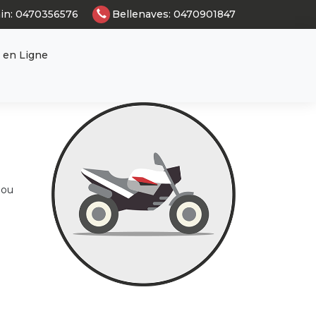
ain: 0470356576
Bellenaves: 0470901847
articles
0
 en Ligne
 ou