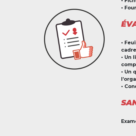
•
Fich
•
Four
ÉVA
•
Feui
cadre
•
Un l
comp
•
Un q
l’org
•
Cond
SA
Exame