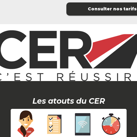
Consulter nos tarifs
Les atouts du CER