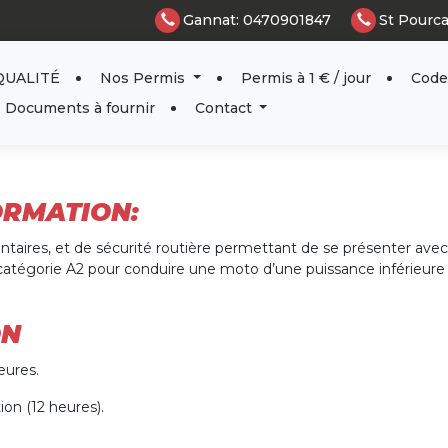
Gannat: 0470901847
St Pourc
QUALITÉ
Nos Permis
Permis à 1 € / jour
Code
Documents à fournir
Contact
ORMATION:
ntaires, et de sécurité routière permettant de se présenter avec
catégorie A2 pour conduire une moto d’une puissance inférieure
ON
eures.
ion (12 heures).