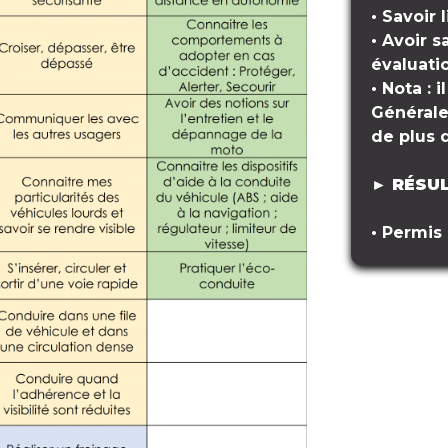
•
Savoir l
•
Avoir s
évaluati
•
Nota : 
Générale
de plus 
► RÉSU
•
Permis 