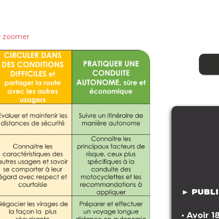
r zoomer
► PUBLI
•
Avoir 1