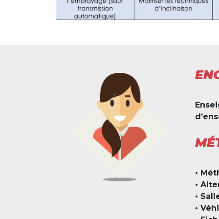
EN
Ensei
d’ens
MÉ
•
Méth
•
Alte
•
Sall
•
Véhi